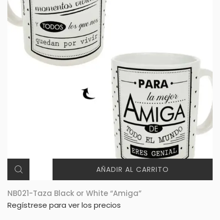
AÑADIR AL CARRITO
NB021-Taza Black or White “Amiga”
Regístrese para ver los precios