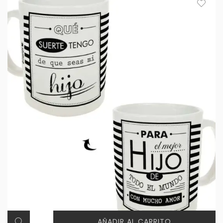
AÑADIR AL CARRITO