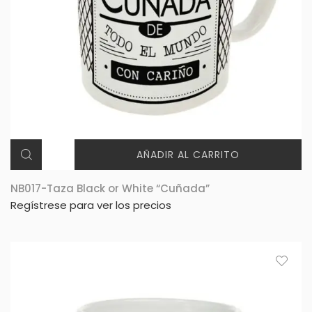
AÑADIR AL CARRITO
NB017-Taza Black or White “Cuñada”
Regístrese para ver los precios