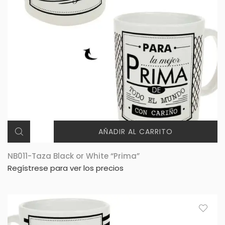
AÑADIR AL CARRITO
NB011-Taza Black or White “Prima”
Regístrese para ver los precios