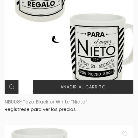
AÑADIR AL CARRITO
NB008-Taza Black or White “Nieto”
Regístrese para ver los precios