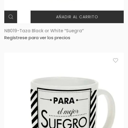
AÑADIR AL CARRITO
NB019-Taza Black or White “Suegra”
Regístrese para ver los precios