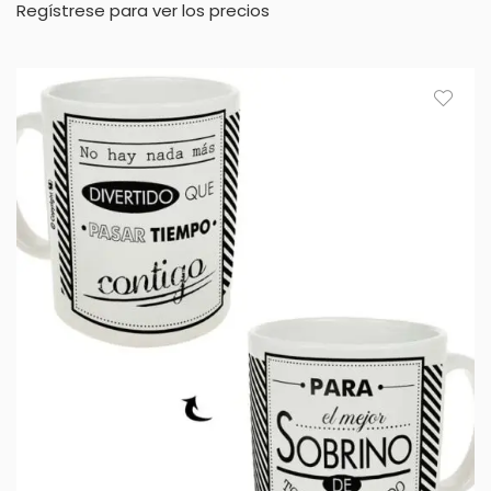
Regístrese para ver los precios