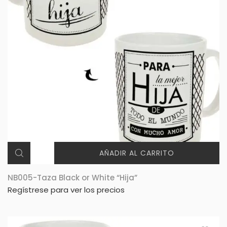
AÑADIR AL CARRITO
NB005-Taza Black or White “Hija”
Regístrese para ver los precios