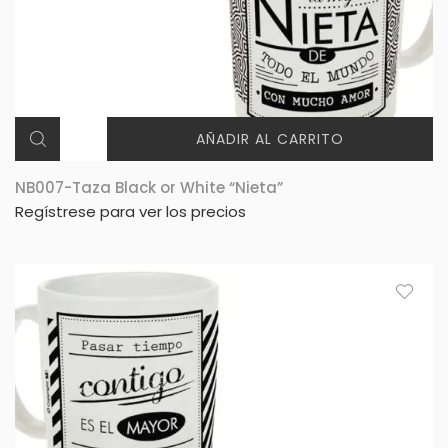
AÑADIR AL CARRITO
NB007-Taza Black or White “Nieta”
Regístrese para ver los precios