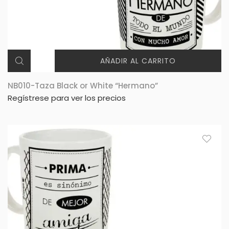
AÑADIR AL CARRITO
NB010-Taza Black or White “Hermano”
Regístrese para ver los precios