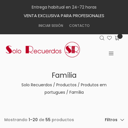
Entrega habitual en 24-72 horas
VENTA EXCLUSIVA PARA PROFESIONALES
INICIAR SESIÓN
CONTACTO
Família
Solo Recuerdos
/
Productos
/
Produtos em
portugues
/
Família
Mostrando
1–20
de
55
productos
Filtros