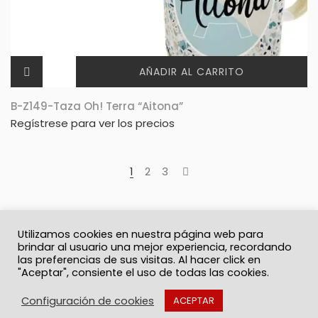
AÑADIR AL CARRITO
B-Z149-Taza Oh! Terra “Aitona”
Regístrese para ver los precios
1
2
3
Utilizamos cookies en nuestra página web para
brindar al usuario una mejor experiencia, recordando
las preferencias de sus visitas. Al hacer click en
"Aceptar", consiente el uso de todas las cookies.
© 2026 Solo Recuerdos
Política de privacidad
Términos y Condiciones
Contacto
Configuración de cookies
ACEPTAR