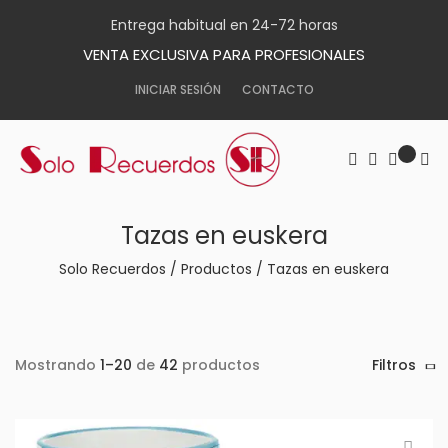
Entrega habitual en 24-72 horas
VENTA EXCLUSIVA PARA PROFESIONALES
INICIAR SESIÓN
CONTACTO
Tazas en euskera
Solo Recuerdos
/
Productos
/
Tazas en euskera
Mostrando
1–20
de
42
productos
Filtros