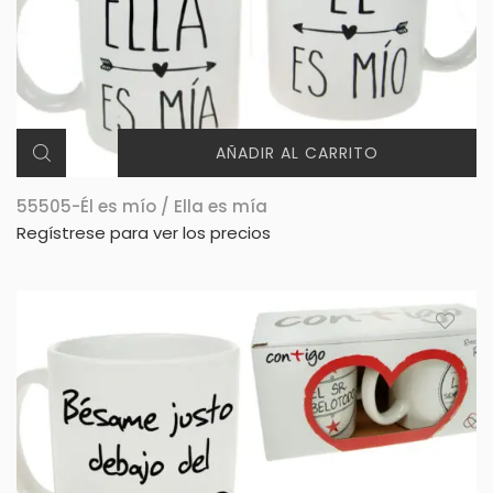
AÑADIR AL CARRITO
55505-Él es mío / Ella es mía
Regístrese para ver los precios