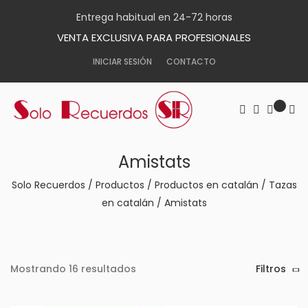
Entrega habitual en 24-72 horas
VENTA EXCLUSIVA PARA PROFESIONALES
INICIAR SESIÓN
CONTACTO
Amistats
Solo Recuerdos
/
Productos
/
Productos en catalán
/
Tazas
en catalán
/
Amistats
Mostrando 16 resultados
Filtros