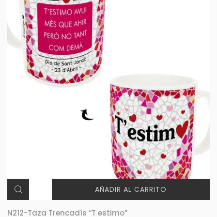
AÑADIR AL CARRITO
N212-Taza Trencadís “T estimo”