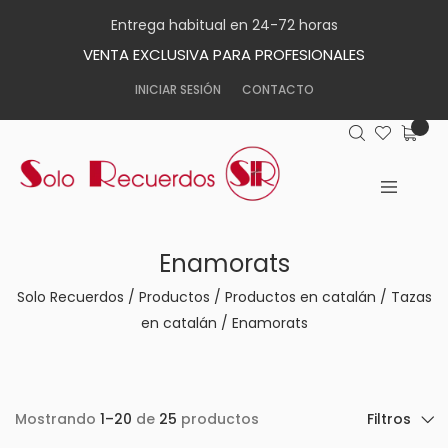
Entrega habitual en 24-72 horas
VENTA EXCLUSIVA PARA PROFESIONALES
INICIAR SESIÓN
CONTACTO
Enamorats
Solo Recuerdos
/
Productos
/
Productos en catalán
/
Tazas
en catalán
/
Enamorats
Mostrando
1–20
de
25
productos
Filtros