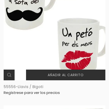
AÑADIR AL CARRITO
55556-Llavis / Bigoti
Regístrese para ver los precios