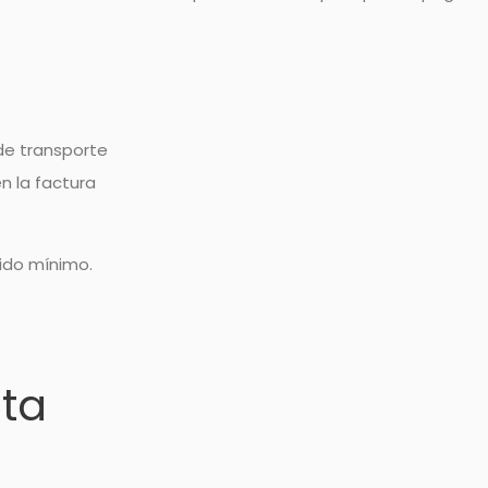
 de transporte
n la factura
dido mínimo.
nta