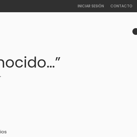
INICIAR SESIÓN
CONTACTO
nocido…”
”
ios