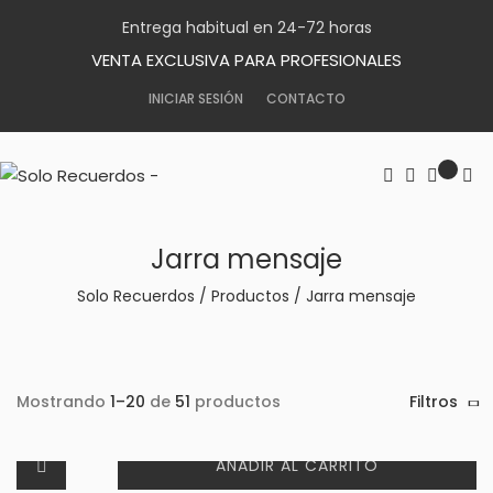
Entrega habitual en 24-72 horas
VENTA EXCLUSIVA PARA PROFESIONALES
INICIAR SESIÓN
CONTACTO
Jarra mensaje
Solo Recuerdos
/
Productos
/
Jarra mensaje
Mostrando
1–20
de
51
productos
Filtros
AÑADIR AL CARRITO