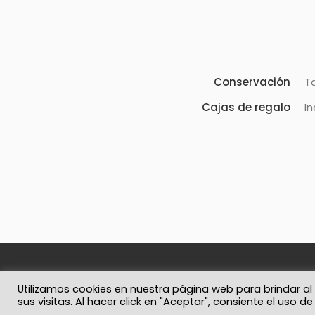
Conservación
T
Cajas de regalo
In
© 2026 Solo Recuerdos
Política de privacidad
Términos y 
Utilizamos cookies en nuestra página web para brindar al
sus visitas. Al hacer click en "Aceptar", consiente el uso d