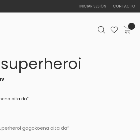
INICIAR SESIÓN
CONTACTO
superheroi
”
oena aita da”
superheroi gogokoena aita da”