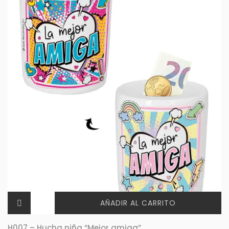
AÑADIR AL CARRITO
H007 – Hucha niña “Mejor amiga”